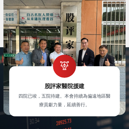
股評家醫院援建
四院已竣，五院待建。本會持續為偏遠地區醫
療貢獻力量，延續善行。