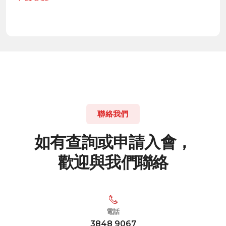
聯絡我們
如
有
查
詢
或
申
請
入
會
，
歡
迎
與
我
們
聯
絡
電話
3848 9067