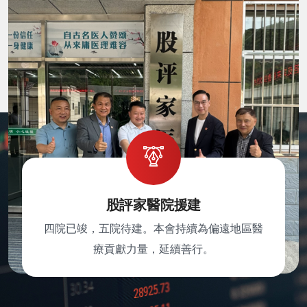
股評家醫院援建
四院已竣，五院待建。本會持續為偏遠地區醫
療貢獻力量，延續善行。