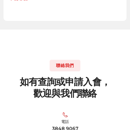
聯絡我們
如
有
查
詢
或
申
請
入
會
，
歡
迎
與
我
們
聯
絡
電話
3848 9067