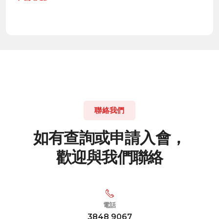
聯絡我們
如
有
查
詢
或
申
請
入
會
，
歡
迎
與
我
們
聯
絡
電話
3848 9067