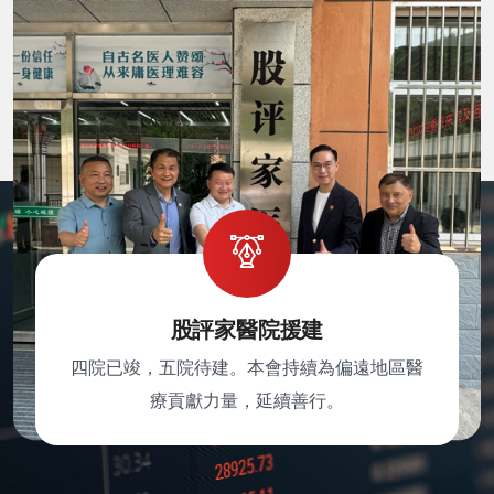
股評家醫院援建
四院已竣，五院待建。本會持續為偏遠地區醫
療貢獻力量，延續善行。