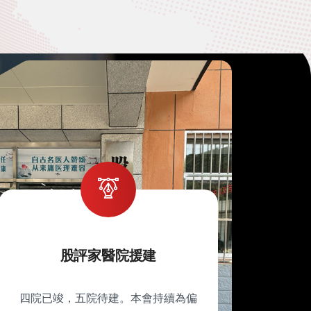
股評家醫院援建
四院已竣，五院待建。本會持續為偏