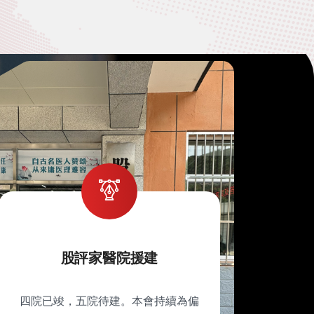
股評家醫院援建
四院已竣，五院待建。本會持續為偏